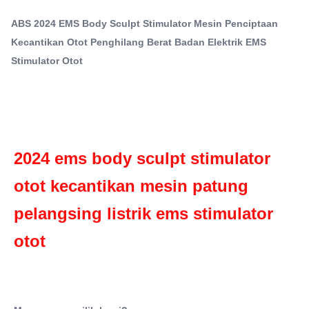
Mesin Stimulator EMS komersial
otot Mengapa memilih kami? 1. Weifang KM No. 1 dalam
stimulator otot ems listrik
ABS 2024 EMS Body Sculpt Stimulator Mesin Penciptaan
penjualan peralatan kecantikan ...
Kecantikan Otot Penghilang Berat Badan Elektrik EMS
Type:
Stimulator Otot
Mesin pembentuk tubuh ramping EMS
Feature:
Penurunan Berat Badan, Peremajaan Kulit
Material:
ABS
Plugs Type:
2024 ems body sculpt stimulator 
AS, AU, CN, Inggris, UE, JP, Za, It
Application:
otot kecantikan mesin patung 
Untuk Komersial
pelangsing listrik ems stimulator 
Target Area:
Tubuh
otot
Name:
mesin pelangsing ems
Language:
Inggris, Portugis, Polandia, Italia, Jerman dll