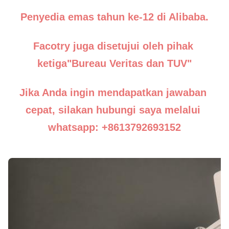
Penyedia emas tahun ke-12 di Alibaba.
Facotry juga disetujui oleh pihak 
ketiga"Bureau Veritas dan TUV"
Jika Anda ingin mendapatkan jawaban 
cepat, silakan hubungi saya melalui 
whatsapp: +8613792693152