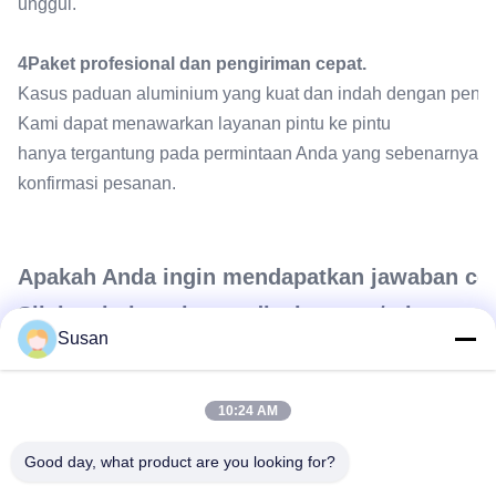
unggul.
4Paket profesional dan pengiriman cepat.
Kasus paduan aluminium yang kuat dan indah dengan penata 
Kami dapat menawarkan layanan pintu ke pintu
hanya tergantung pada permintaan Anda yang sebenarnya. Wa
konfirmasi pesanan.
Apakah Anda ingin mendapatkan jawaban cep
Silakan hubungi saya di whatsapp/telepon: 
Susan
10:24 AM
Tag:
Mesin Pemahat Tubuh EMS
Good day, what product are you looking for?
Mesin Stimulator Otot EMS
Mesin EMSlim Neo