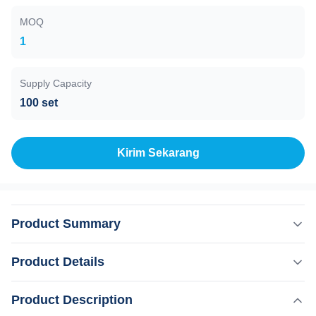
MOQ
1
Supply Capacity
100 set
Kirim Sekarang
Product Summary
ABS 2024 EMS Body Sculpt Stimulator Mesin Penciptaan
Product Details
Kecantikan Otot Penghilang Berat Badan Elektrik EMS
Stimulator Otot 2024 ems body sculpt stimulator otot
,
Product Description
Menyoroti:
ABS EMS Body Sculpting Machine
kecantikan mesin patung pelangsing listrik ems stimulator
,