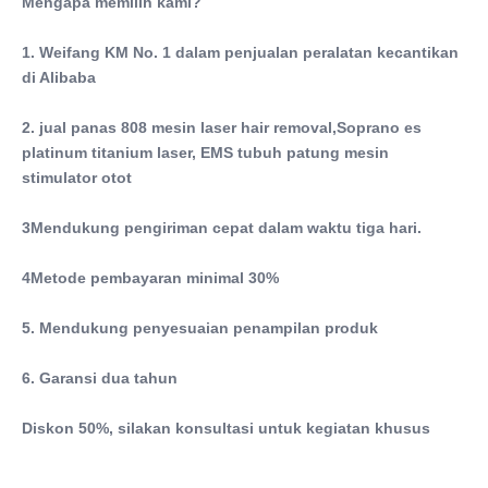
Mengapa memilih kami?
Software:
dapat menambahkan logo klien secara gratis
1. Weifang KM No. 1 dalam penjualan peralatan kecantikan 
Features:
di Alibaba
stimulasi otot pelangsing tubuh
Electrical Sourc:
2. jual panas 808 mesin laser hair removal,Soprano es 
110V/220V± 10V, AC 50/60Hz
platinum titanium laser, EMS tubuh patung mesin 
Training:
stimulator otot
pengguna manual+DVD+pelatihan online
Output Intensity:
3Mendukung pengiriman cepat dalam waktu tiga hari.
1~10Tesla
Shape Of Stimulatio: Pulse:
4Metode pembayaran minimal 30%
Gelombang yang berubah
Handles Number:
5. Mendukung penyesuaian penampilan produk
2 pcs
Pulsation:
6. Garansi dua tahun
300 kita
Diskon 50%, silakan konsultasi untuk kegiatan khusus