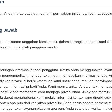
an
tkan Anda: harap baca dan pahami pernyataan ini dengan cermat seb
g Jawab
b atas konten unggahan kami sendiri dalam kerangka hukum; kami tid
n yang dibuat oleh pengguna sendiri.
indungan informasi pribadi pengguna. Ketika Anda menggunakan laya
kan mengumpulkan, menggunakan, dan membagikan informasi pribadi A
Kebijakan privasi ini berisi ketentuan kami untuk pengumpulan, penyim
ungan informasi pribadi Anda. Kami menyarankan Anda untuk membaca
bantu Anda memahami cara menjaga privasi Anda. Jika Anda memiliki
Anda dapat menghubungi kami melalui informasi kontak yang dipublikasika
konten apa pun dari kebijakan privasi ini, Anda harus segera berhent
 menggunakan layanan platform apa pun, Anda setuju bahwa kami aka