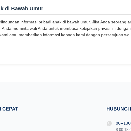
ak di Bawah Umur
indungan informasi pribadi anak di bawah umur. Jika Anda seorang a
 Anda meminta wali Anda untuk membaca kebijakan privasi ini dengan
ami atau memberikan informasi kepada kami dengan persetujuan wali
N CEPAT
HUBUNGI 
86--13
8:00-18: