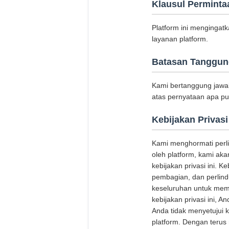
Klausul Perminta
Platform ini menginga
layanan platform.
Batasan Tanggun
Kami bertanggung jawa
atas pernyataan apa pu
Kebijakan Privasi
Kami menghormati perl
oleh platform, kami a
kebijakan privasi ini. 
pembagian, dan perlind
keseluruhan untuk mem
kebijakan privasi ini, 
Anda tidak menyetujui 
platform. Dengan terus