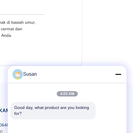
nak di bawah umur,
 cermat dan
 Anda.
Susan
4:03 AM
Good day, what product are you looking 
KAMI
for?
606464486
00