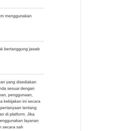
elum menggunakan
ak bertanggung jawab
nan yang disediakan
nda sesuai dengan
panan, penggunaan,
 kebijakan ini secara
 pertanyaan tentang
n di platform. Jika
i menggunakan layanan
n secara sah