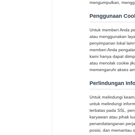
mengumpulkan, menggun
Penggunaan Coo
Untuk memberi Anda pen
atau menggunakan layan
penyimpanan lokal lainn
memberi Anda pengalam
kami hanya dapat diim
atau menolak cookie ji
memengaruhi akses aman
Perlindungan Inf
Untuk melindungi keam
untuk melindungi inform
terbatas pada SSL, peny
karyawan atau pihak lu
penandatanganan perjan
posisi, dan memantau o