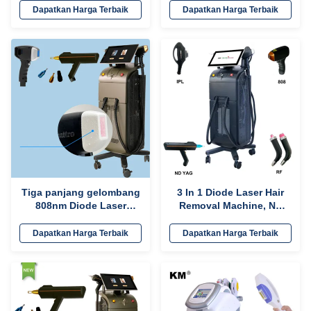
Peregangan Kulit /
Rambut Laser 2400W
Dapatkan Harga Terbaik
Dapatkan Harga Terbaik
Peremajaan Kulit
Tiga panjang gelombang
3 In 1 Diode Laser Hair
808nm Diode Laser
Removal Machine, ND
Permanen Hair Removal
YAG IPL Peralatan
Machine Gaya stasioner
Peremajaan Kulit
Dapatkan Harga Terbaik
Dapatkan Harga Terbaik