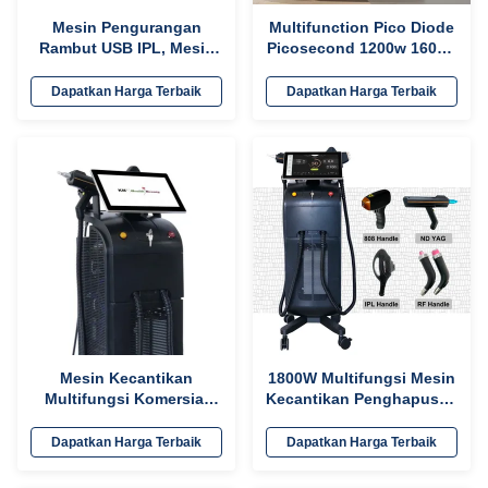
Mesin Pengurangan
Multifunction Pico Diode
Rambut USB IPL, Mesin
Picosecond 1200w 1600w
Penghapus Rambut
Diode Laser 808 Diode
Lampu Intense Pulsed
Laser Hair Removal
Dapatkan Harga Terbaik
Dapatkan Harga Terbaik
OEM / ODM
Machine Harga
Mesin Kecantikan
1800W Multifungsi Mesin
Multifungsi Komersial
Kecantikan Penghapusan
755nm 808nm 1064nm
Rambut Dengan IPL RF
Untuk IPL Opt Laser Hair
ND YAG Laser
Dapatkan Harga Terbaik
Dapatkan Harga Terbaik
Removal