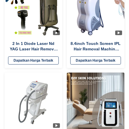
2 In 1 Diode Laser Nd
8.4inch Touch Screen IPL
YAG Laser Hair Removal
Hair Removal Machine
Machine NO Q-Switch
Untuk Salon Kecantikan /
Salon Kosmetik
Dapatkan Harga Terbaik
Dapatkan Harga Terbaik