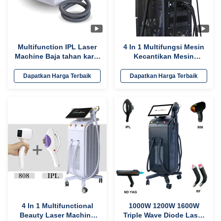
Multifunction IPL Laser
4 In 1 Multifungsi Mesin
Machine Baja tahan karat
Kecantikan Mesin
Peralatan kecantikan
Penghapusan Tato Laser
peremajaan kulit
Tiga Gelombang
Dapatkan Harga Terbaik
Dapatkan Harga Terbaik
4 In 1 Multifunctional
1000W 1200W 1600W
Beauty Laser Machine
Triple Wave Diode Laser