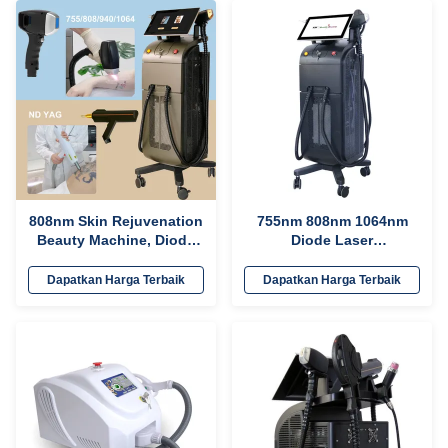
808nm Skin Rejuvenation
755nm 808nm 1064nm
Beauty Machine, Diode
Diode Laser
Laser Machine untuk
Penghapusan Rambut
Penghapusan Rambut
Dan Mesin Penghapusan
Dapatkan Harga Terbaik
Dapatkan Harga Terbaik
Permanen
Tato