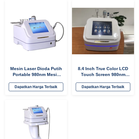
Mesin Laser Dioda Putih
8.4 Inch True Color LCD
Portable 980nm Mesin
Touch Screen 980nm
Laser Jamur Kuku Medis
Diode Laser Spider Vein
Removal Machine untuk
Dapatkan Harga Terbaik
Dapatkan Harga Terbaik
Solusi Penghapusan Lesi
Vaskular