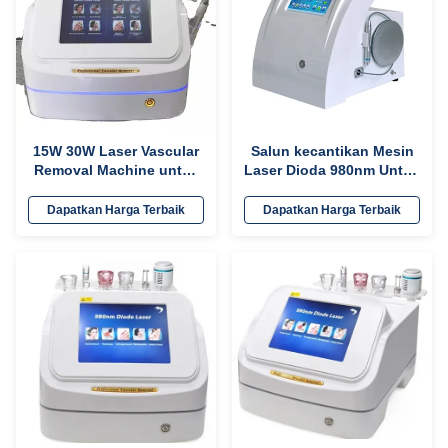
15W 30W Laser Vascular
Salun kecantikan Mesin
Removal Machine untuk
Laser Dioda 980nm Untuk
Perawatan Kuku / Hot
Penghilang Nyeri /
Laser Skin Rejuvenation
Pengobatan Vaskular
Dapatkan Harga Terbaik
Dapatkan Harga Terbaik