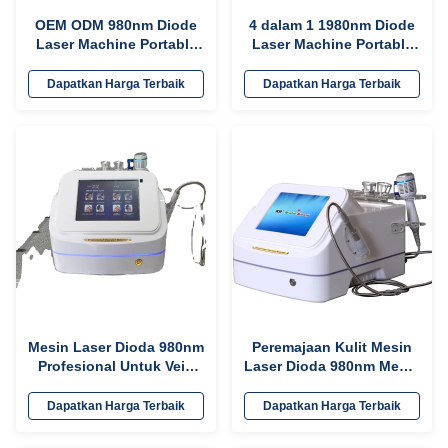
OEM ODM 980nm Diode
4 dalam 1 1980nm Diode
Laser Machine Portable
Laser Machine Portable
Nail Fungus Treatment
Untuk Pusat Kecantikan
Laser Device
Salon
Dapatkan Harga Terbaik
Dapatkan Harga Terbaik
Mesin Laser Dioda 980nm
Peremajaan Kulit Mesin
Profesional Untuk Vein
Laser Dioda 980nm Mesin
Spider / Penghapusan
Penghapusan Vein Laba-
Vaskular
laba Laser Portable
Dapatkan Harga Terbaik
Dapatkan Harga Terbaik