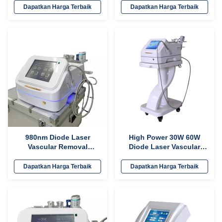
Perangkat Medis
Pengobatan Jamur Kuku
Dapatkan Harga Terbaik
Dapatkan Harga Terbaik
980nm Diode Laser
High Power 30W 60W
Vascular Removal
Diode Laser Vascular
Machine Mesin Laser
Removal Machine 980nm
Pemodelan Kulit Portable
Dapatkan Harga Terbaik
Dapatkan Harga Terbaik